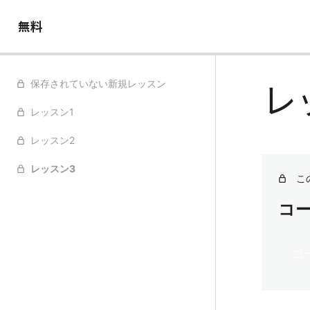
無料
レ
保存されていない新規レッスン
レッスン1
レッスン2
レッスン3
こ
コ
コ