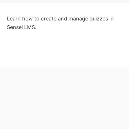
Import
Learn how to create and manage quizzes in
Export
Sensei LMS.
Settings
前
次