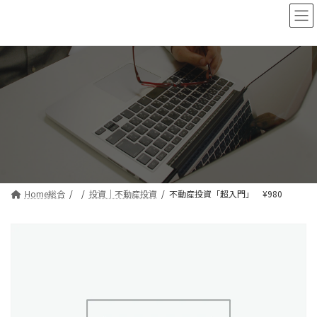
コ
ナ
ン
ビ
テ
ゲ
ン
ー
ツ
シ
へ
ョ
ス
ン
キ
に
ッ
移
プ
動
Home総合
投資｜不動産投資
不動産投資「超入門」 ¥980