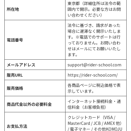
東京都（詳細住所は法令の範
所在地
囲内で開示。必要な方はお問
い合わせください）
法令に基づき、請求があった
場合に遅滞なく開示いたしま
す。※電話でのサポートは行
電話番号
っておりません。お問い合わ
せはメールにてお願いいたし
ます。
メールアドレス
support@rider-school.com
販売URL
https://rider-school.com/
各商品ページに税込価格で表
販売価格
示しています。
インターネット接続料金・通
商品代金以外の必要料金
信料金（お客様負担）
クレジットカード（VISA /
MasterCard / JCB / AMEX 他）
お支払方法
/ 電子マネー / その他KOMOJU