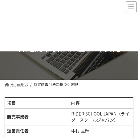
コ
ナ
ン
ビ
テ
ゲ
ン
ー
ツ
シ
へ
ョ
ス
ン
特定商取引法に基づく表記
キ
に
ッ
移
プ
動
Home総合
特定商取引法に基づく表記
項目
内容
RIDER SCHOOL JAPAN（ライ
販売事業者
ダースクールジャパン）
運営責任者
中村 亘輝